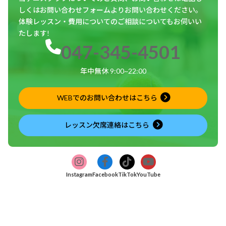
しくはお問い合わせフォームよりお問い合わせください。
体験レッスン・費用についてのご相談についてもお伺いい
たします!
047-345-4501
年中無休 9:00~22:00
WEBでのお問い合わせはこちら
レッスン欠席連絡はこちら
ア
ア
ア
ア
グ
グ
グ
グ
イ
イ
イ
イ
ル
ル
ル
ル
コ
コ
コ
コ
Instagram
Facebook
TikTok
YouTube
ン
ン
ン
ン
ー
ー
ー
ー
リ
リ
リ
リ
プ
プ
プ
プ
ン
ン
ン
ン
リ
ク
リ
ク
リ
ク
リ
ク
ン
ン
ン
ン
ク
ク
ク
ク