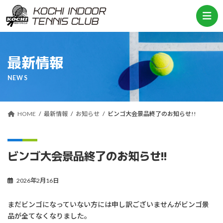
コ
ナ
ン
ビ
テ
ゲ
ン
ー
ツ
シ
へ
ョ
最新情報
ス
ン
キ
に
NEWS
ッ
移
プ
動
HOME
最新情報
お知らせ
ビンゴ大会景品終了のお知らせ!!
ビンゴ大会景品終了のお知らせ!!
2026年2月16日
まだビンゴになっていない方には申し訳ございませんがビンゴ景
品が全てなくなりました。