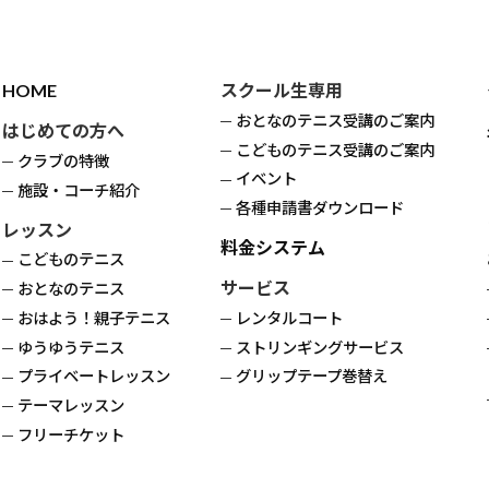
リ
リ
リ
リ
プ
プ
プ
プ
ン
ン
ン
ン
ク
ク
ク
ク
リ
リ
リ
リ
ン
ン
ン
ン
HOME
スクール生専用
ク
ク
ク
ク
おとなのテニス受講のご案内
はじめての方へ
こどものテニス受講のご案内
クラブの特徴
イベント
施設・コーチ紹介
各種申請書ダウンロード
レッスン
料金システム
こどものテニス
サービス
おとなのテニス
おはよう！親子テニス
レンタルコート
ゆうゆうテニス
ストリンギングサービス
プライベートレッスン
グリップテープ巻替え
テーマレッスン
フリーチケット