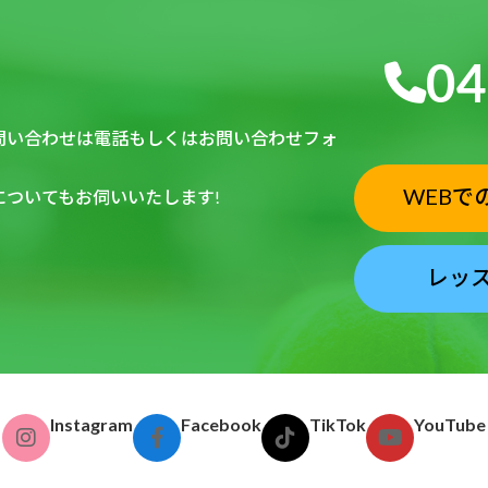
04
問い合わせは電話もしくはお問い合わせフォ
WEBで
ついてもお伺いいたします!
レッ
ア
ア
ア
ア
グ
グ
グ
グ
Instagram
Facebook
TikTok
YouTube
イ
イ
イ
イ
ル
ル
ル
ル
コ
コ
コ
コ
ン
ン
ン
ン
ー
ー
ー
ー