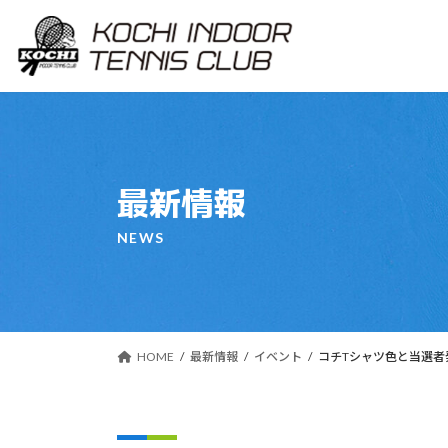
コ
ナ
ン
ビ
テ
ゲ
ン
ー
ツ
シ
へ
ョ
ス
ン
キ
に
最新情報
ッ
移
プ
動
NEWS
HOME
最新情報
イベント
コチTシャツ色と当選者発