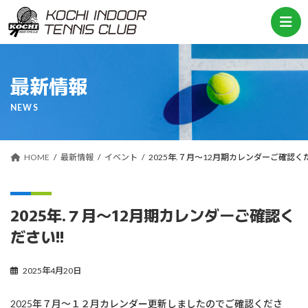
コ
ナ
ン
ビ
テ
ゲ
ン
ー
ツ
シ
へ
ョ
最新情報
ス
ン
キ
に
NEWS
ッ
移
プ
動
HOME
最新情報
イベント
2025年.７月～12月期カレンダーご確認くだ
2025年.７月～12月期カレンダーご確認く
ださい!!
2025年4月20日
2025年７月～１２月カレンダー更新しましたのでご確認くださ