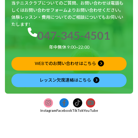
当テニスクラブについてのご質問、お問い合わせは電話も
しくはお問い合わせフォームよりお問い合わせください。
体験レッスン・費用についてのご相談についてもお伺いい
たします!
047-345-4501
年中無休 9:00~22:00
WEBでのお問い合わせはこちら
レッスン欠席連絡はこちら
ア
ア
ア
ア
グ
グ
グ
グ
イ
イ
イ
イ
ル
ル
ル
ル
コ
コ
コ
コ
Instagram
Facebook
TikTok
YouTube
ン
ン
ン
ン
ー
ー
ー
ー
リ
リ
リ
リ
プ
プ
プ
プ
ン
ン
ン
ン
リ
ク
リ
ク
リ
ク
リ
ク
ン
ン
ン
ン