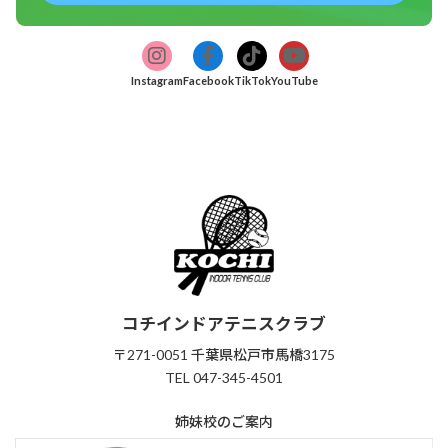
ア
ア
ア
ア
グ
グ
グ
グ
イ
イ
イ
イ
ル
ル
ル
ル
コ
コ
コ
コ
Instagram
Facebook
TikTok
YouTube
ン
ン
ン
ン
ー
ー
ー
ー
リ
リ
リ
リ
プ
プ
プ
プ
ン
ン
ン
ン
リ
ク
リ
ク
リ
ク
リ
ク
ン
ン
ン
ン
ク
ク
ク
ク
コチインドアテニスクラブ
〒271-0051 千葉県松戸市馬橋3175
TEL 047-345-4501
姉妹校のご案内