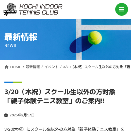
コ
ナ
ン
ビ
テ
ゲ
ン
ー
ツ
シ
へ
ョ
最新情報
ス
ン
キ
に
NEWS
ッ
移
プ
動
HOME
最新情報
イベント
3/20（木祝）スクール生以外の方対象「親
3/20（木祝）スクール生以外の方対象
「親子体験テニス教室」のご案内!!
2025年2月17日
3/20(木祝）にスクール生以外の方対象「親子体験テニス教室」を